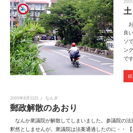
200
土
お
良
ソ
ン
で
続
2005年8月11日
なんぎ
郵政解散のあおり
なんか衆議院が解散してしまいました。参議院の法
釈然としませんが。衆議院は法案通過したのに・・ 