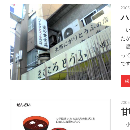
200
ハ
い
た
温
っ
で
続
200
甘
小