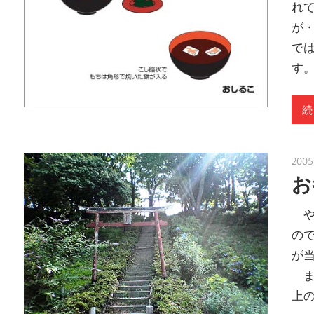
れ
が
で
す
続
200
お
や
の
が
ま
上