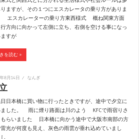
ありますが、その１つにエスカレータの乗り方がありま
。 エスカレーターの乗り方東西様式 概ね関東方面
進行方向に向かって左側に立ち、右側を空ける事になっ
いますが
きを読む
5年8月14日
なんぎ
立
日日本橋に買い物に行ったときですが、途中で夕立に
いました。 雨に煙り路面は川のよう KFCで雨宿りさ
てもらいました 日本橋に向かう途中で大阪市南部の方
で雷光が何度も見え、灰色の雨雲が垂れ込めていまし
。し