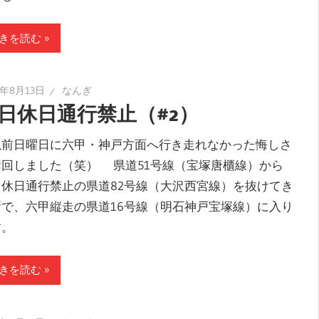
きを読む
5年8月13日
なんぎ
日休日通行禁止（#2）
前日曜日に六甲・神戸方面へ行き走れなかった悔しさ
奪回しました（笑） 県道51号線（宝塚唐櫃線）から
日休日通行禁止の県道82号線（大沢西宮線）を抜けてき
所で、六甲縦走の県道16号線（明石神戸宝塚線）に入り
す。
きを読む