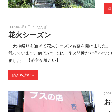
続
2005年8月6日
なんぎ
花火シーズン
天神祭りも過ぎて花火シーズンも幕を開けました。
競っています。綺麗ですよね。花火間近だと浮かれて
ました。 【浴衣が着たい】
続きを読む
200
お