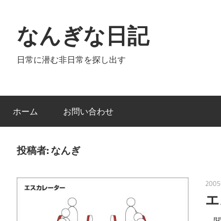
コ
ン
なんぎな日記
テ
ン
日常に潜む非日常を探し出す
ツ
へ
ス
キ
ホーム
お問い合わせ
ッ
プ
投稿者:
なんぎ
200
エ
関