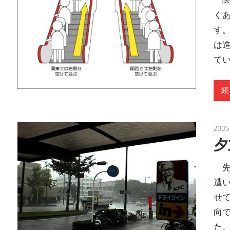
く
す
は
て
続
200
夕
先
遭
せ
向
た