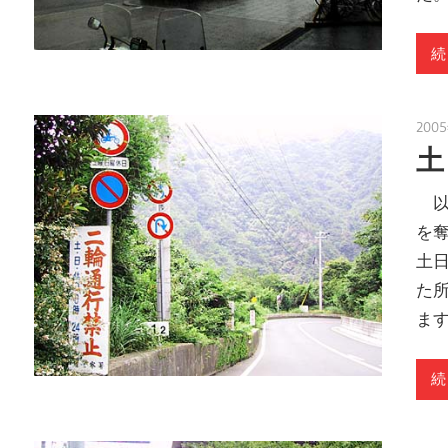
続
200
土
以
を
土
た
ま
続