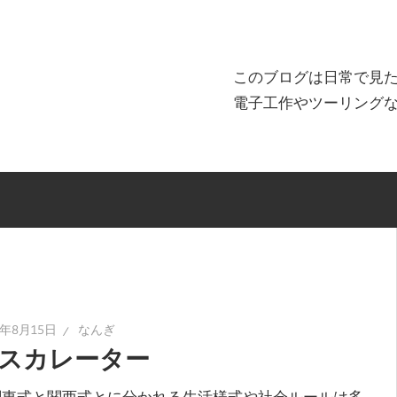
このブログは日常で見
電子工作やツーリング
5年8月15日
なんぎ
スカレーター
東式と関西式とに分かれる生活様式や社会ルールは多