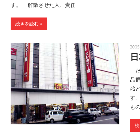
す。 解散させた人、責任
続きを読む
200
日
だ
品
殆
す
も
続