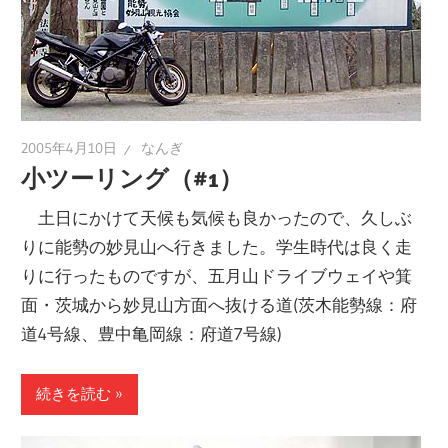
2005年4月10日
なんぎ
小ツーリング（#1）
土日にかけて天候も気候も良かったので、久しぶ
りに能勢の妙見山へ行きました。学生時代は良く走
りに行ったものですが、五月山ドライブウェイや箕
面・茨城から妙見山方面へ抜ける道(茨木能勢線：府
道4号線、豊中亀岡線：府道7号線)
続きを読む