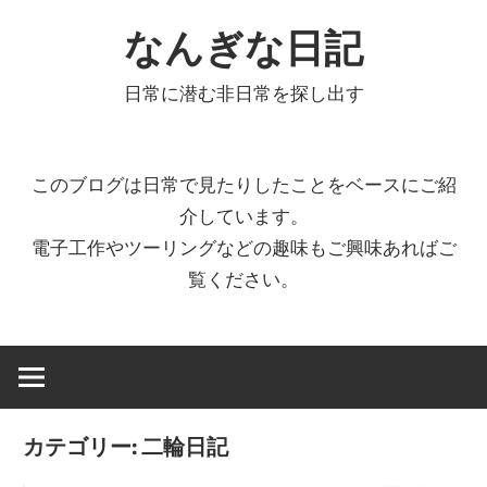
コ
なんぎな日記
ン
テ
日常に潜む非日常を探し出す
ン
ツ
へ
このブログは日常で見たりしたことをベースにご紹
ス
介しています。
キ
電子工作やツーリングなどの趣味もご興味あればご
ッ
覧ください。
プ
カテゴリー:
二輪日記