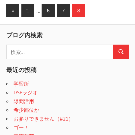
«
前
1
…
6
7
8
投
の
稿
記
ブログ内検索
事
の
検
ペ
検
索
ー
索
:
最近の投稿
ジ
学習所
送
DSPラジオ
り
隙間活用
希少部位か
お参りできません（#21）
ゴー！