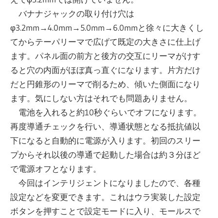
バナナジャックの取り付け穴は
φ3.2mm→4.0mm→5.0mm→6.0mmと徐々に大きくし
てからテーパリーマで広げて既定の大きさに仕上げ
ます。パネル面の前方と後方の交互にリーマがけす
ると穴の内面がほぼ真っ直ぐになります。片方だけ
だと円錐形のリーマで削るため、傾いた側面になり
ます。気にしない方はそれでも問題ありません。
電池を入れると約10秒ぐらいでオフになります。
再度導通チェックを行い、導通状態となる抵抗値以
下になると自動的に電源が入ります。初回のスリー
プからそれ以後の導通で起動した場合は約３分ほど
で電源オフとなります。
今回はインテリジェントになりましたので、各種
設定などを変更できます。これはウラ実装した設定
ボタンを押すことで設定モードに入り、モールスで