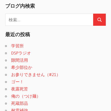
ブログ内検索
検
検
索
索
:
最近の投稿
学習所
DSPラジオ
隙間活用
希少部位か
お参りできません（#21）
ゴー！
夜露死苦
俺の（つけ麺）
死蔵部品
耐震補強