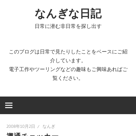
コ
なんぎな日記
ン
テ
日常に潜む非日常を探し出す
ン
ツ
へ
このブログは日常で見たりしたことをベースにご紹
ス
介しています。
キ
電子工作やツーリングなどの趣味もご興味あればご
ッ
覧ください。
プ
2008年10月2日
なんぎ