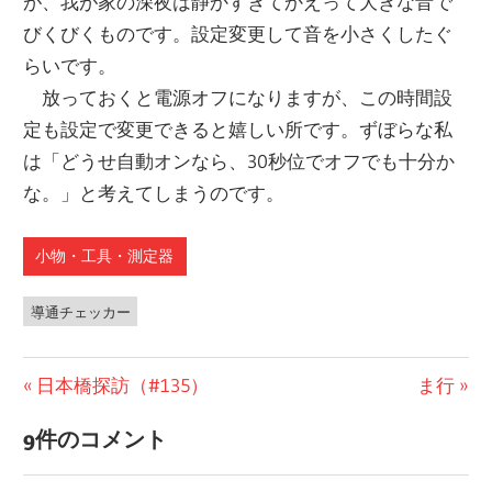
が、我が家の深夜は静かすぎてかえって大きな音で
びくびくものです。設定変更して音を小さくしたぐ
らいです。
放っておくと電源オフになりますが、この時間設
定も設定で変更できると嬉しい所です。ずぼらな私
は「どうせ自動オンなら、30秒位でオフでも十分か
な。」と考えてしまうのです。
小物・工具・測定器
導通チェッカー
前
日本橋探訪（#135）
次
ま行
投
の
の
9件のコメント
稿
投
投
稿:
稿: