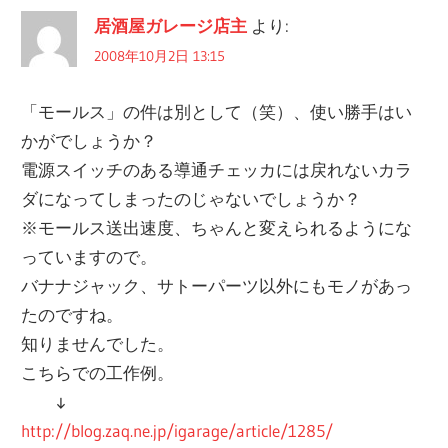
ナ
居酒屋ガレージ店主
より:
ビ
2008年10月2日 13:15
ゲ
「モールス」の件は別として（笑）、使い勝手はい
ー
かがでしょうか？
シ
電源スイッチのある導通チェッカには戻れないカラ
ョ
ダになってしまったのじゃないでしょうか？
※モールス送出速度、ちゃんと変えられるようにな
ン
っていますので。
バナナジャック、サトーパーツ以外にもモノがあっ
たのですね。
知りませんでした。
こちらでの工作例。
↓
http://blog.zaq.ne.jp/igarage/article/1285/