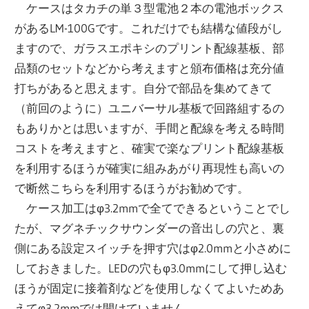
ケースはタカチの単３型電池２本の電池ボックス
があるLM-100Gです。これだけでも結構な値段がし
ますので、ガラスエポキシのプリント配線基板、部
品類のセットなどから考えますと頒布価格は充分値
打ちがあると思えます。自分で部品を集めてきて
（前回のように）ユニバーサル基板で回路組するの
もありかとは思いますが、手間と配線を考える時間
コストを考えますと、確実で楽なプリント配線基板
を利用するほうが確実に組みあがり再現性も高いの
で断然こちらを利用するほうがお勧めです。
ケース加工はφ3.2mmで全てできるということでし
たが、マグネチックサウンダーの音出しの穴と、裏
側にある設定スイッチを押す穴はφ2.0mmと小さめに
しておきました。LEDの穴もφ3.0mmにして押し込む
ほうが固定に接着剤などを使用しなくてよいためあ
えてφ3.2mmでは開けていません。