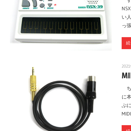
NS
い
っ
続
202
M
ちょ
に本
ぶ
MI