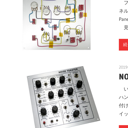
フ
ネル
Pa
見
続
201
NO
い
ハ
付
イッ