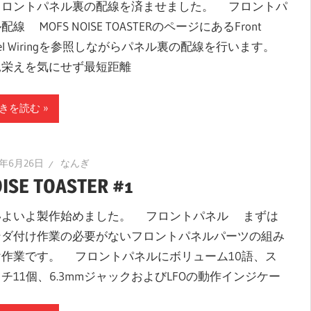
ロントパネル裏の配線を済ませました。 フロントパ
配線 MOFS NOISE TOASTERのページにあるFront
nel Wiringを参照しながらパネル裏の配線を行います。
栄えを気にせず最短距離
きを読む
9年6月26日
なんぎ
ISE TOASTER #1
よいよ製作始めました。 フロントパネル まずは
ンダ付け作業の必要がないフロントパネルパーツの組み
け作業です。 フロントパネルにボリューム10語、ス
チ11個、6.3mmジャックおよびLFOの動作インジケー