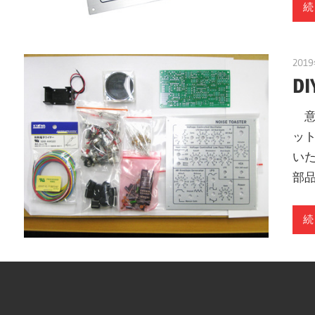
続
201
D
意外
ッ
い
部
続