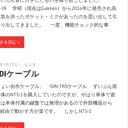
X-39 学研（現在はGakken）から2014年に発売され高
人気を誇ったポケット・ミクがあったのを思い出して引
張り出してきました。 一度、機能チェック的な事
きを読む
1年1月27日
なんぎ
IDIケーブル
い自作ケーブル。 DIN-TRSケーブル ずいぶん前
体のNTS-1を購入していたのですが、やはり単体で遊
には本体付属の鍵盤では無理があるので外部機器から
DI経由で動かす方が楽です。 しかしNTS-1