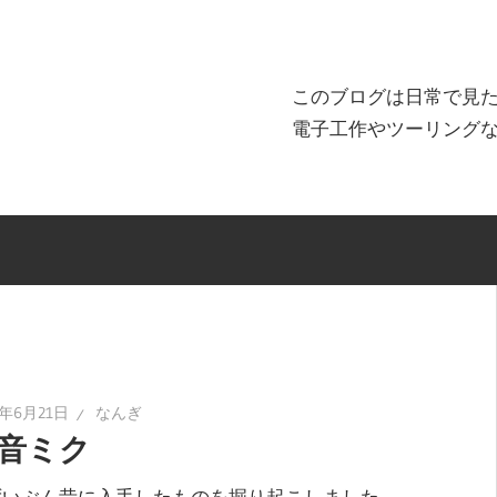
このブログは日常で見
電子工作やツーリング
4年6月21日
なんぎ
音ミク
いぶん昔に入手したものを掘り起こしました。