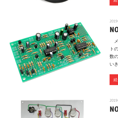
続
201
NO
メ
トの
数の
い
続
201
NO