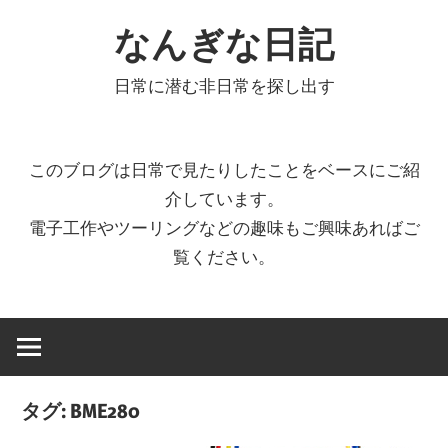
コ
なんぎな日記
ン
テ
日常に潜む非日常を探し出す
ン
ツ
へ
このブログは日常で見たりしたことをベースにご紹
ス
介しています。
キ
電子工作やツーリングなどの趣味もご興味あればご
ッ
覧ください。
プ
タグ:
BME280