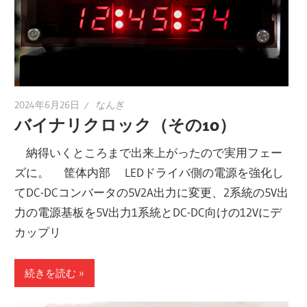
2024年6月26日
なんぎ
バイナリクロック（その10）
納得いくところまで出来上がったので実用フェー
ズに。 筐体内部 LEDドライバ側の電源を強化し
てDC-DCコンバータの5V2A出力に変更、2系統の5V出
力の電源基板を5V出力1系統とDC-DC向けの12Vにデ
カップリ
続きを読む