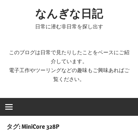
コ
なんぎな日記
ン
テ
日常に潜む非日常を探し出す
ン
ツ
へ
このブログは日常で見たりしたことをベースにご紹
ス
介しています。
キ
電子工作やツーリングなどの趣味もご興味あればご
ッ
覧ください。
プ
タグ:
MiniCore 328P