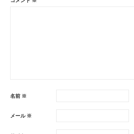
ゲ
コメント
※
ー
シ
ョ
ン
名前
※
メール
※