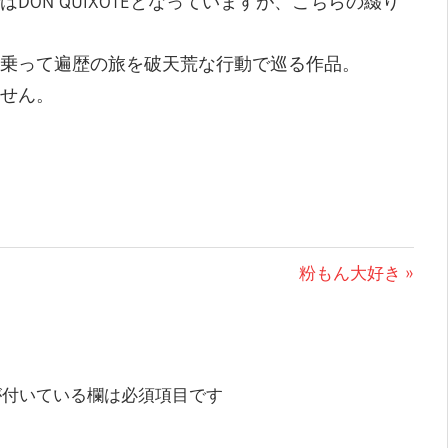
原題ではDON QUIXOTEとなっていますが、こちらの綴り
乗って遍歴の旅を破天荒な行動で巡る作品。
せん。
次
粉もん大好き
の
投
稿:
付いている欄は必須項目です