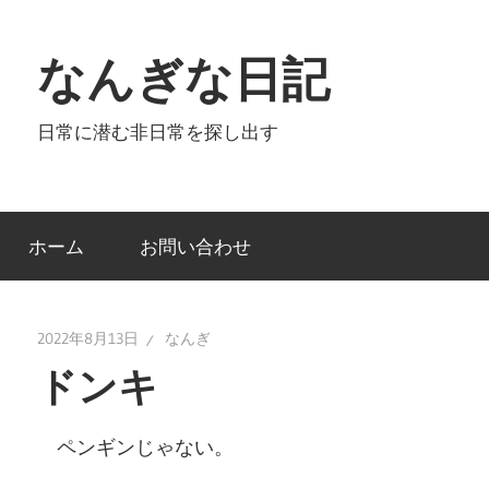
コ
ン
なんぎな日記
テ
ン
日常に潜む非日常を探し出す
ツ
へ
ス
キ
ホーム
お問い合わせ
ッ
プ
2022年8月13日
なんぎ
ドンキ
ペンギンじゃない。