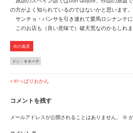
原語のスペイン語では
Don Quijote、作品の
の方がよく知られているのではないかと思います。
サンチョ・パンサを引き連れて愛馬ロシナンテに
このお店も（良い意味で）破天荒なのかもしれま
街の風景
ドン・キホーテ
前
やっぱりおかん
投
の
稿
投
コメントを残す
稿:
ナ
メールアドレスが公開されることはありません。
※
が
ビ