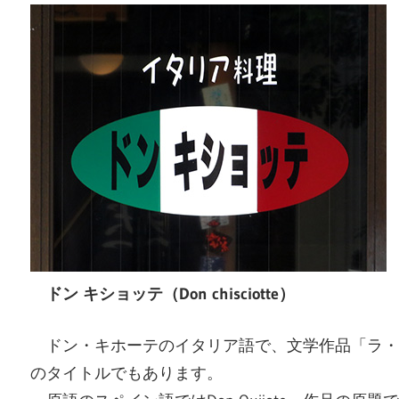
ドン キショッテ（Don chisciotte）
ドン・キホーテのイタリア語で、文学作品「ラ・
のタイトルでもあります。