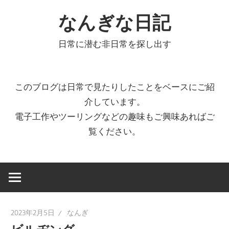
コ
なんぎな日記
ン
テ
日常に潜む非日常を探し出す
ン
ツ
へ
このブログは日常で見たりしたことをベースにご紹
ス
介しています。
キ
電子工作やツーリングなどの趣味もご興味あればご
ッ
覧ください。
プ
2023年2月5日
なんぎ