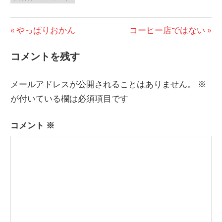
前
やっぱりおかん
次
コーヒー店ではない
投
の
の
コメントを残す
稿
投
投
稿:
稿:
ナ
メールアドレスが公開されることはありません。
※
ビ
が付いている欄は必須項目です
ゲ
コメント
※
ー
シ
ョ
ン