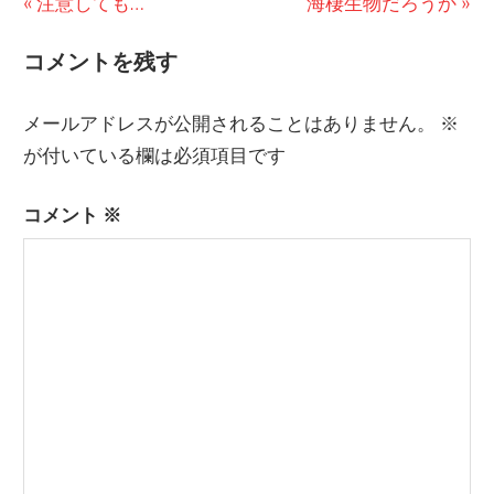
前
注意しても…
次
海棲生物だろうか
投
の
の
コメントを残す
稿
投
投
稿:
稿:
ナ
メールアドレスが公開されることはありません。
※
ビ
が付いている欄は必須項目です
ゲ
コメント
※
ー
シ
ョ
ン