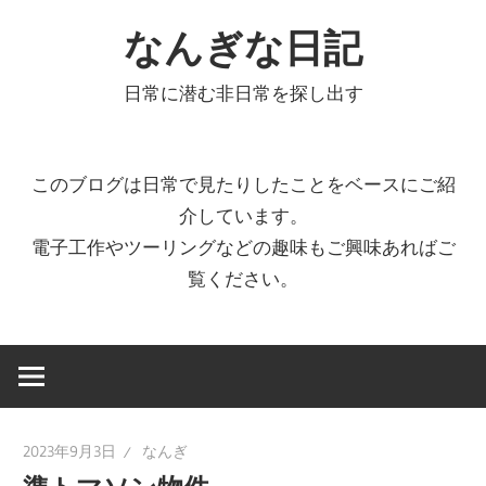
コ
なんぎな日記
ン
テ
日常に潜む非日常を探し出す
ン
ツ
へ
このブログは日常で見たりしたことをベースにご紹
ス
介しています。
キ
電子工作やツーリングなどの趣味もご興味あればご
ッ
覧ください。
プ
2023年9月3日
なんぎ