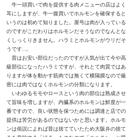
牛一頭買いで肉を提供する肉メニューの店はよく
耳にしますが、牛一腹買いでホルモンを確保すると
いうのは初めて知りました。屋号は肉が入っている
のですがこだわりはホルモンだそうなのでなんとな
くしっくりきません。ハラミとホルモンがウリだそ
うです…。
昔はお安い部位だったのですが人気が出て今や高
級部位になったハラミですが、それとて肉質ではあ
りますが体を動かす筋肉では無くて横隔膜なので厳
密には肉ではなくホルモンの分類になります。
いわゆるモモやロースという肉の部位は熟成させ
て旨味を増しますが、内臓系のホルモンは鮮度が一
番ですので、良い状態を保つためには調達と店での
提供は苦労があるのではないかと思います。ホルモ
ンは俗説によれば昔は捨てていたため大阪弁の捨て