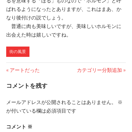
るを意味する「ほる」ものなので「ホルモン」と呼
ばれるようになったとありますが、これはまあ、か
なり後付けの説でしょう。
普通に肉も美味しいですが、美味しいホルモンに
出会えた時は嬉しいですね。
街の風景
前
アートだった
次
カテゴリー分類追加
投
の
の
コメントを残す
稿
投
投
稿:
稿:
ナ
メールアドレスが公開されることはありません。
※
ビ
が付いている欄は必須項目です
ゲ
コメント
※