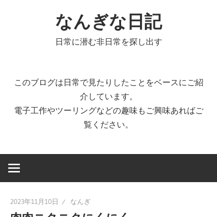
コ
なんぎな日記
ン
テ
日常に潜む非日常を探し出す
ン
ツ
へ
このブログは日常で見たりしたことをベースにご紹
ス
介しています。
キ
電子工作やツーリングなどの趣味もご興味あればご
ッ
覧ください。
プ
2023年11月10日
なんぎ