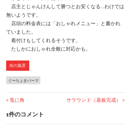
店主とじゃんけんして勝つとお安くなる…わけでは
無いようです。
店頭の料金表には「おしゃれメニュー」と書かれ
ていました。
着付けもしてくれるそうです。
たしかにおしゃれ全般に対応かも。
街の風景
ぐ〜ちょきパーマ
前
兎に角
次
サラウンド（基板完成）
投
の
の
1件のコメント
稿
投
投
稿:
稿:
ナ