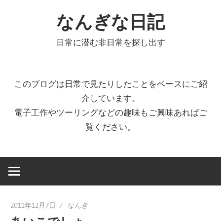
コ
なんぎな日記
ン
テ
日常に潜む非日常を探し出す
ン
ツ
へ
このブログは日常で見たりしたことをベースにご紹
ス
介しています。
キ
電子工作やツーリングなどの趣味もご興味あればご
ッ
覧ください。
プ
2011年12月7日
なんぎ