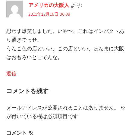
アメリカの大阪人
より:
ビ
2011年12月16日 06:09
ゲ
思わず爆笑しました。いや〜、これはインパクトあ
ー
り過ぎでっせ。
シ
うんこ色の店といい、この店といい、ほんまに大阪
ョ
はおもろいとこでんな。
ン
返信
コメントを残す
メールアドレスが公開されることはありません。
※
が付いている欄は必須項目です
コメント
※