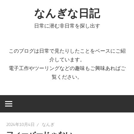
コ
なんぎな日記
ン
テ
日常に潜む非日常を探し出す
ン
ツ
へ
このブログは日常で見たりしたことをベースにご紹
ス
介しています。
キ
電子工作やツーリングなどの趣味もご興味あればご
ッ
覧ください。
プ
2024年10月4日
なんぎ