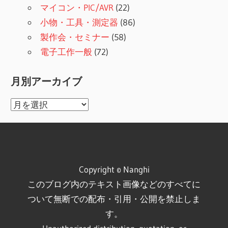
マイコン・PIC/AVR
(22)
小物・工具・測定器
(86)
製作会・セミナー
(58)
電子工作一般
(72)
月別アーカイブ
月
別
ア
ー
カ
Copyright © Nanghi
イ
このブログ内のテキスト画像などのすべてに
ブ
ついて無断での配布・引用・公開を禁止しま
す。