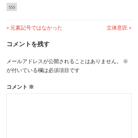
555
前
元素記号ではなかった
次
立体意匠
投
の
の
コメントを残す
稿
投
投
稿:
稿:
ナ
メールアドレスが公開されることはありません。
※
ビ
が付いている欄は必須項目です
ゲ
コメント
※
ー
シ
ョ
ン