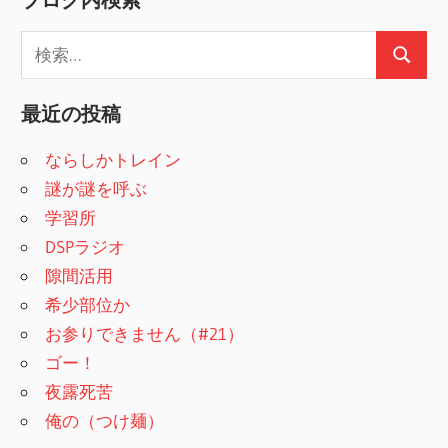
検
検
索
索
:
最近の投稿
ならしかトレイン
謎が謎を呼ぶ
学習所
DSPラジオ
隙間活用
希少部位か
お参りできません（#21）
ゴー！
夜露死苦
俺の（つけ麺）