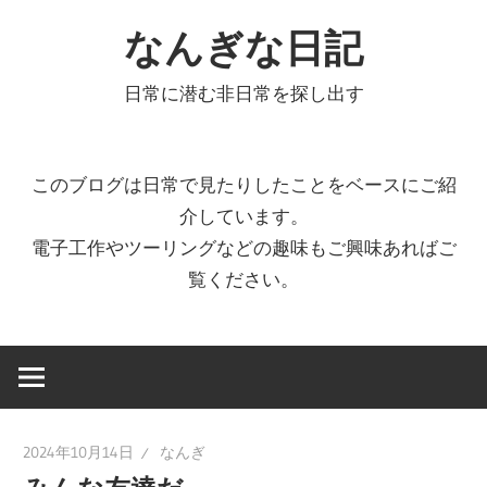
コ
なんぎな日記
ン
テ
日常に潜む非日常を探し出す
ン
ツ
へ
このブログは日常で見たりしたことをベースにご紹
ス
介しています。
キ
電子工作やツーリングなどの趣味もご興味あればご
ッ
覧ください。
プ
2024年10月14日
なんぎ