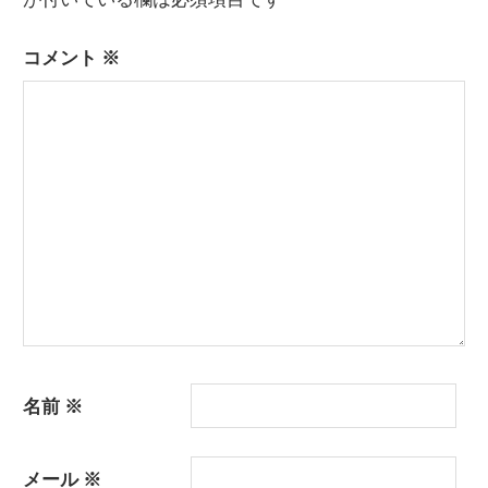
ビ
ゲ
コメント
※
ー
シ
ョ
ン
名前
※
メール
※