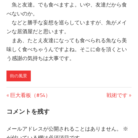
魚と友達。でも食べますよ。いや、友達だから食
べないのか。
などと勝手な妄想を巡らしていますが、魚がメイ
ンな居酒屋だと思います。
まあ、たとえ友達になっても食べられる魚なら美
味しく食べちゃうんですよね。そこに命を頂くとい
う感謝の気持ちは大事です。
街の風景
前
巨大看板（#54）
次
戦術です
投
の
の
コメントを残す
稿
投
投
稿:
稿:
ナ
メールアドレスが公開されることはありません。
※
が付いている欄は必須項目です