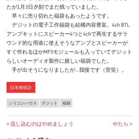
たが1月3日夕刻でまだ残っていました。
早々に売り切れた福袋もあったようです。
デジットの電子工作福袋も結構内容豊富。4ch BTL
アンプキットにスピーカー4つと4chで再生するサラ
ウンド的な用途に使えそうなアンプとスピーカーが
すぐ作れるほかMP3モジュールも入っていてデジット
らしいオーディオ製作に嬉しい福袋でした。
手が出そうになりましたが…我慢です（苦笑）。
日本橋探訪
シリコンハウス
デジット
福袋
前
流し込むのはやめましょう
次
やたら
投
の
の