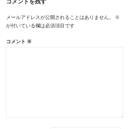
コメントを残す
稿
投
投
稿:
稿:
ナ
メールアドレスが公開されることはありません。
※
ビ
が付いている欄は必須項目です
ゲ
コメント
※
ー
シ
ョ
ン