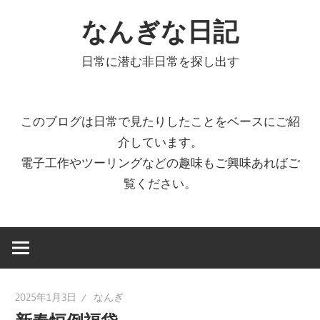
コ
なんぎな日記
ン
テ
日常に潜む非日常を探し出す
ン
ツ
へ
このブログは日常で見たりしたことをベースにご紹
ス
介しています。
キ
電子工作やツーリングなどの趣味もご興味あればご
ッ
覧ください。
プ
2025年1月3日
なんぎ