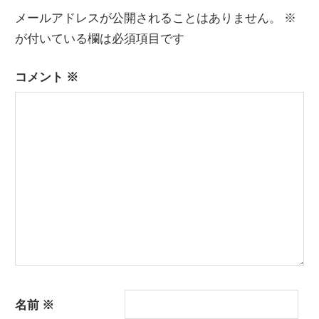
稿:
ビ
メールアドレスが公開されることはありません。
※
が付いている欄は必須項目です
ゲ
ー
コメント
※
シ
ョ
ン
名前
※