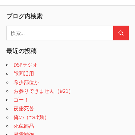
ブログ内検索
検
検
索
索
:
最近の投稿
DSPラジオ
隙間活用
希少部位か
お参りできません（#21）
ゴー！
夜露死苦
俺の（つけ麺）
死蔵部品
耐震補強