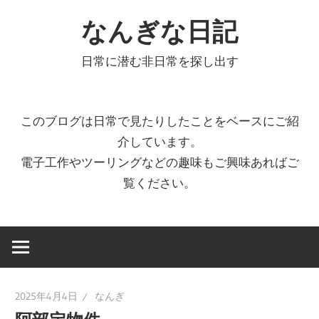
コ
なんぎな日記
ン
テ
日常に潜む非日常を探し出す
ン
ツ
へ
このブログは日常で見たりしたことをベースにご紹
ス
介しています。
キ
電子工作やツーリングなどの趣味もご興味あればご
ッ
覧ください。
プ
2025年4月4日
なんぎ