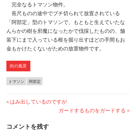
完全なるトマソン物件。
長尺ものの途中でブチ切られて放置されている
「阿部定」型のトマソンで、もともと生えていたな
んらかの樹を邪魔になったかで伐採したものの、舗
装下にまで入っている根を掘り出すほどの手間もお
金もかけたくないがための放置物件です。
街の風景
トマソン
阿部定
前
はみ出しているのですが
投
の
次
ガードするものをガードする
稿
投
の
コメントを残す
稿:
投
ナ