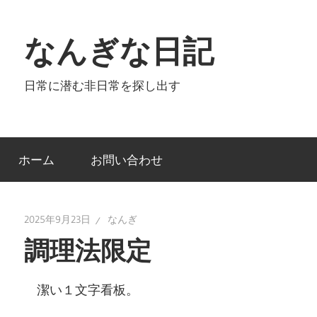
コ
ン
なんぎな日記
テ
ン
日常に潜む非日常を探し出す
ツ
へ
ス
キ
ホーム
お問い合わせ
ッ
プ
2025年9月23日
なんぎ
調理法限定
潔い１文字看板。