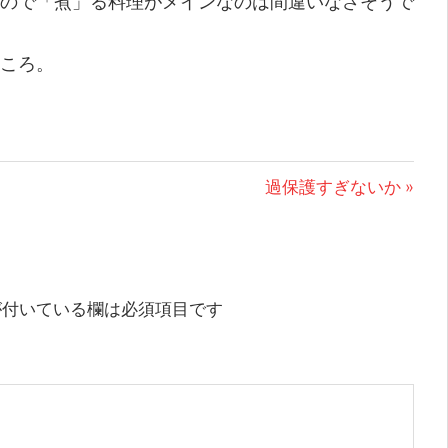
ので「煮」る料理がメインなのは間違いなさそうで
ころ。
次
過保護すぎないか
の
投
稿:
付いている欄は必須項目です