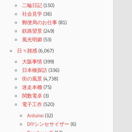
二輪日記
(150)
社会見学
(36)
郵便局のお仕事
(81)
鉄路望景
(249)
風光明媚
(53)
日々雑感
(6,067)
大阪事情
(399)
日本橋探訪
(336)
街の風景
(4,738)
迷走本棚
(75)
関数電卓
(3)
電子工作
(520)
Arduino
(32)
DIYシンセサイザー
(6)