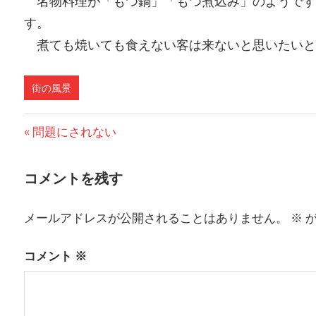
名物料理が「もつ鍋」「もつ煮込み」のようです
す。
煮ても焼いても食えない客は来ないと思いたいと
街の風景
前
問題にされない
投
の
稿
投
コメントを残す
稿:
ナ
メールアドレスが公開されることはありません。
※
が
ビ
ゲ
コメント
※
ー
シ