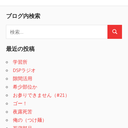
ブログ内検索
検
検
索
索
:
最近の投稿
学習所
DSPラジオ
隙間活用
希少部位か
お参りできません（#21）
ゴー！
夜露死苦
俺の（つけ麺）