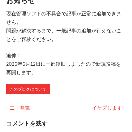
お知らせ
現在管理ソフトの不具合で記事が正常に追加できま
せん。
問題が解決するまで、一般記事の追加が行えないこ
とをご容赦ください。
追伸：
2026年6月12日に一部復旧しましたので新規投稿を
再開します。
このブログについて
前
二丁拳銃
次
イケズします
投
の
の
コメントを残す
稿
投
投