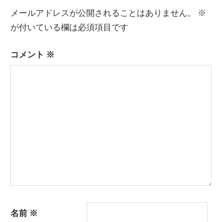
稿:
稿:
ナ
メールアドレスが公開されることはありません。
※
ビ
が付いている欄は必須項目です
ゲ
コメント
※
ー
シ
ョ
ン
名前
※