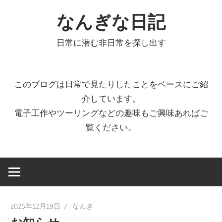
コ
なんぎな日記
ン
テ
日常に潜む非日常を探し出す
ン
ツ
へ
このブログは日常で見たりしたことをベースにご紹
ス
介しています。
キ
電子工作やツーリングなどの趣味もご興味あればご
ッ
覧ください。
プ
2025年12月19日
なんぎ