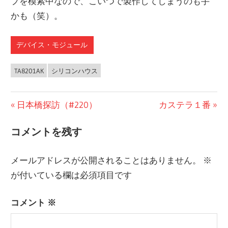
プを模索中なので、こいつで製作してしまうのも手
かも（笑）。
デバイス・モジュール
TA8201AK
シリコンハウス
前
日本橋探訪（#220）
次
カステラ１番
投
の
の
コメントを残す
稿
投
投
稿:
稿:
ナ
メールアドレスが公開されることはありません。
※
ビ
が付いている欄は必須項目です
ゲ
コメント
※
ー