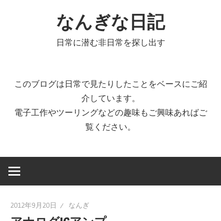
コ
なんぎな日記
ン
テ
日常に潜む非日常を探し出す
ン
ツ
へ
このブログは日常で見たりしたことをベースにご紹
ス
介しています。
キ
電子工作やツーリングなどの趣味もご興味あればご
ッ
覧ください。
プ
2012年9月20日
なんぎ