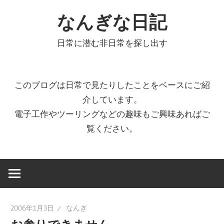
コ
なんぎな日記
ン
テ
日常に潜む非日常を探し出す
ン
ツ
へ
このブログは日常で見たりしたことをベースにご紹
ス
介しています。
キ
電子工作やツーリングなどの趣味もご興味あればご
ッ
覧ください。
プ
2006年1月3日
なんぎ