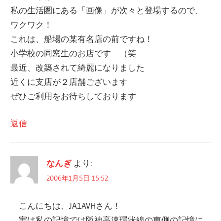
ー
私の生活圏にある「画像」が次々と登場するので、
シ
ワクワク！
ョ
これは、船場の某有名店の前ですね！
小学校の同窓生のお店です （笑
ン
最近、改築されて綺麗になりました
近くに支店が２店舗ございます
ぜひご利用をお待ちしております
返信
なんぎ
より:
2006年1月5日 15:52
こんにちは、JA1AVHさん！
実は私の記憶では阪神高速環状線の東側の記憶に