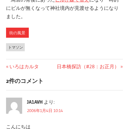
にビルが無くなって神社境内が見渡せるようになり
ました。
街の風景
トマソン
前
いろはカルタ
次
日本橋探訪（#28：お正月）
投
の
の
2件のコメント
稿
投
投
稿:
稿:
ナ
JA1AVH
より:
ビ
2006年1月4日 10:14
ゲ
こんにちは