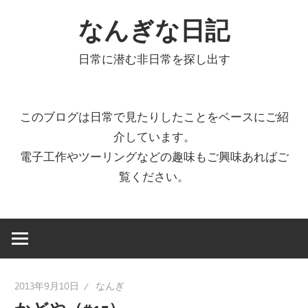
コ
なんぎな日記
ン
テ
日常に潜む非日常を探し出す
ン
ツ
へ
このブログは日常で見たりしたことをベースにご紹
ス
介しています。
キ
電子工作やツーリングなどの趣味もご興味あればご
ッ
覧ください。
プ
2013年9月10日
なんぎ