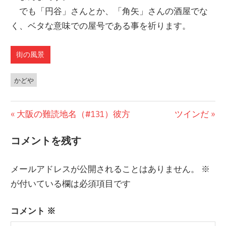
でも「円谷」さんとか、「角矢」さんの酒屋でな
く、ベタな意味での屋号である事を祈ります。
街の風景
かどや
前
大阪の難読地名（#131）彼方
次
ツインだ
投
の
の
コメントを残す
稿
投
投
稿:
稿:
ナ
メールアドレスが公開されることはありません。
※
ビ
が付いている欄は必須項目です
ゲ
コメント
※
ー