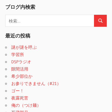
ブログ内検索
検
検
索
索
:
最近の投稿
謎が謎を呼ぶ
学習所
DSPラジオ
隙間活用
希少部位か
お参りできません（#21）
ゴー！
夜露死苦
俺の（つけ麺）