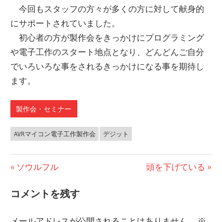
今回もスタッフの方々が多くの方に対して献身的
にサポートされていました。
初心者の方が製作会をきっかけにプログラミング
や電子工作のスタート地点となり、どんどんご自分
でいろいろな事をされるきっかけになる事を期待し
ます。
製作会・セミナー
AVRマイコン電子工作製作会
デジット
前
ソウルフル
次
頭を下げている
投
の
の
コメントを残す
稿
投
投
稿:
稿:
ナ
メールアドレスが公開されることはありません。
※