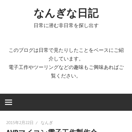
コ
なんぎな日記
ン
テ
日常に潜む非日常を探し出す
ン
ツ
へ
このブログは日常で見たりしたことをベースにご紹
ス
介しています。
キ
電子工作やツーリングなどの趣味もご興味あればご
ッ
覧ください。
プ
2015年2月22日
なんぎ