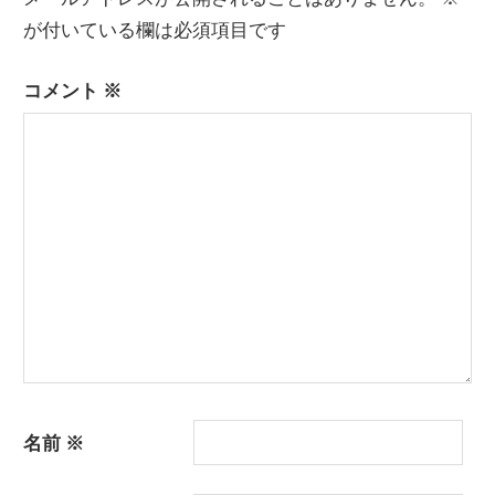
ビ
が付いている欄は必須項目です
ゲ
コメント
※
ー
シ
ョ
ン
名前
※