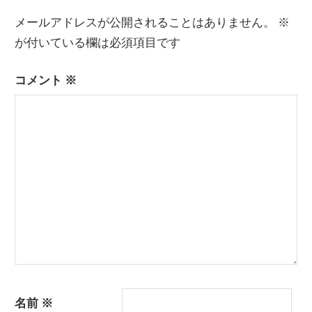
稿:
稿:
ナ
メールアドレスが公開されることはありません。
※
ビ
が付いている欄は必須項目です
ゲ
コメント
※
ー
シ
ョ
ン
名前
※