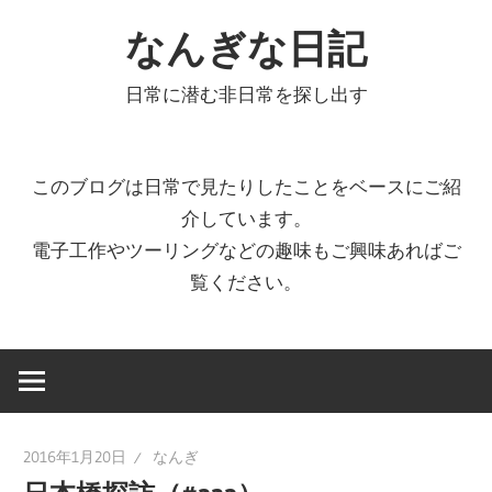
コ
なんぎな日記
ン
テ
日常に潜む非日常を探し出す
ン
ツ
へ
このブログは日常で見たりしたことをベースにご紹
ス
介しています。
キ
電子工作やツーリングなどの趣味もご興味あればご
ッ
覧ください。
プ
2016年1月20日
なんぎ