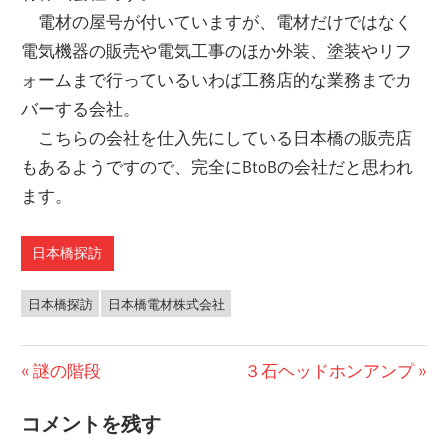
電材の屋号が付いていますが、電材だけではなく
電気機器の販売や電気工事のほか外装、塗装やリフ
ォームまで行っているいわば工務店的な業務までカ
バーする会社。
こちらの会社を仕入先にしている日本橋の販売店
もあるようですので、完全にBtoBの会社だと思われ
ます。
日本橋探訪
日本橋探訪
日本橋電材株式会社
前
謎の階段
次
３石ヘッドホンアンプ
投
の
の
コメントを残す
稿
投
投