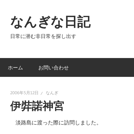
コ
ン
なんぎな日記
テ
ン
日常に潜む非日常を探し出す
ツ
へ
ス
キ
ホーム
お問い合わせ
ッ
プ
2006年5月12日
なんぎ
伊弉諾神宮
淡路島に渡った際に訪問しました。