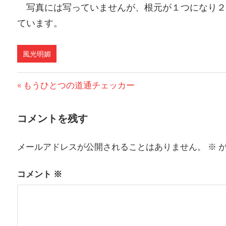
写真には写っていませんが、根元が１つになり２
ています。
風光明媚
前
もうひとつの道通チェッカー
投
の
稿
投
コメントを残す
稿:
ナ
メールアドレスが公開されることはありません。
※
が
ビ
ゲ
コメント
※
ー
シ