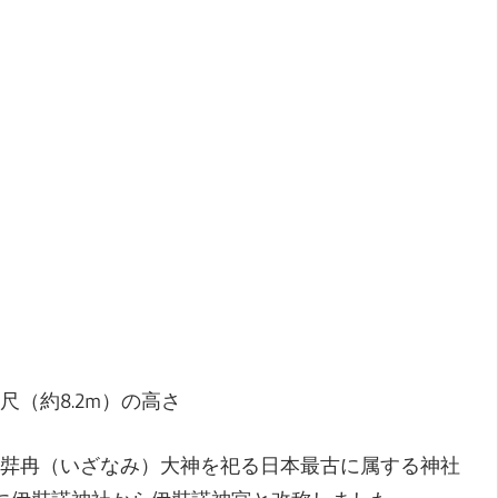
（約8.2m）の高さ
弉冉（いざなみ）大神を祀る日本最古に属する神社