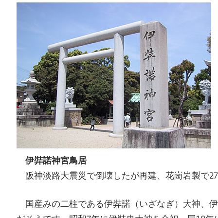
伊弉諾神宮鳥居
阪神淡路大震災で倒壊したが再建、花崗岩製で27尺
国産みの二柱である伊弉諾（いざなぎ）大神、伊