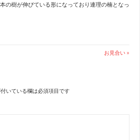
本の樹が伸びている形になっており連理の楠となっ
次
お見合い
の
投
稿:
付いている欄は必須項目です