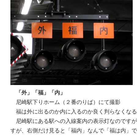
「外」「福」「内」
尼崎駅下りホーム（２番のりば）にて撮影
福は外に出るのか内に入るのか良く判らなくなる
尼崎駅にある駅への入線案内の表示灯なのですが
すが、右側だけ見ると「福内」なんで「福は内」で