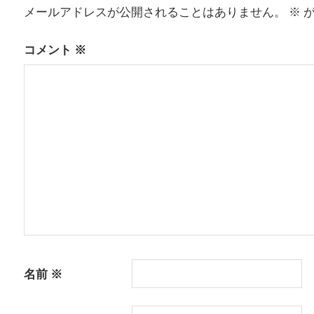
メールアドレスが公開されることはありません。
※
が
ビ
ゲ
コメント
※
ー
シ
ョ
ン
名前
※