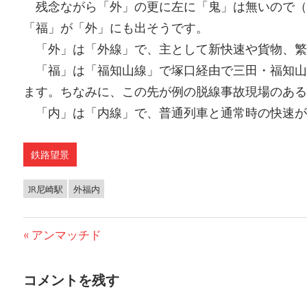
残念ながら「外」の更に左に「鬼」は無いので（
「福」が「外」にも出そうです。
「外」は「外線」で、主として新快速や貨物、繁
「福」は「福知山線」で塚口経由で三田・福知山
ます。ちなみに、この先が例の脱線事故現場のある
「内」は「内線」で、普通列車と通常時の快速が
鉄路望景
JR尼崎駅
外福内
前
アンマッチド
投
の
稿
投
コメントを残す
稿:
ナ