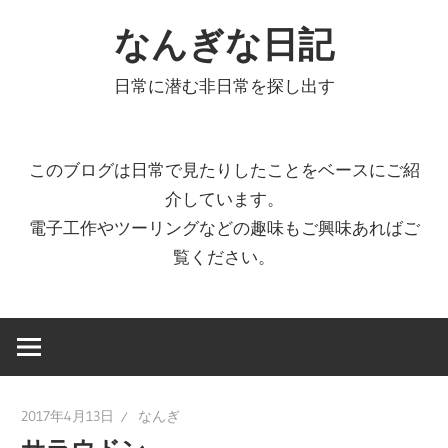
コ
なんぎな日記
ン
テ
日常に潜む非日常を探し出す
ン
ツ
へ
このブログは日常で見たりしたことをベースにご紹
ス
介しています。
キ
電子工作やツーリングなどの趣味もご興味あればご
ッ
覧ください。
プ
2017年4月13日
なんぎ