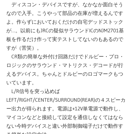
ディスコン・デバイスですが、なかなか面白そう
なので入手。こうやって部品の在庫が増えるんです
よ。作らずにおいておくだけの自宅デッドストック
が…。以前にもJRCの疑似サラウンドICのNJM2701基
板を作るだけ作って実テストしてないのもあるので
すが（苦笑）。
CR類の簡単な外付け回路だけでドルビー・プロ・
ロジックのサラウンド・マトリクス・デコードが行
えるデバイス。ちゃんとドルビーのロゴマークもつ
いています。
L/R信号を突っ込めば
LEFT/RIGHT/CENTER/SURROUND(REAR)の４スピーカ
ー出力が得られます。電源は+12V単電源で動作し、
マイコンなどと接続して設定を通信しなくてはなら
ない今時デバイスと違い外部制御端子だけで動作す