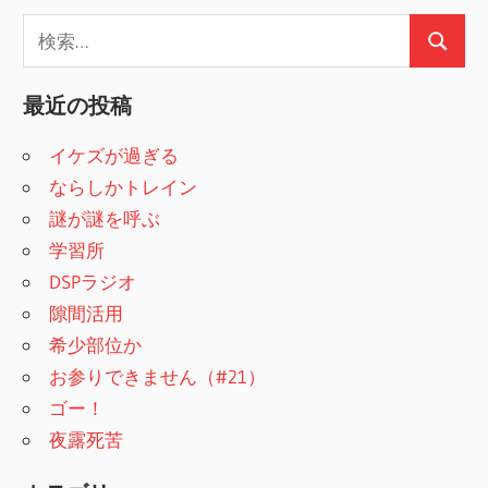
検
検
索
索
:
最近の投稿
イケズが過ぎる
ならしかトレイン
謎が謎を呼ぶ
学習所
DSPラジオ
隙間活用
希少部位か
お参りできません（#21）
ゴー！
夜露死苦