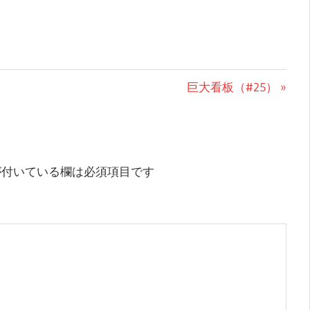
次
巨大看板（#25）
の
投
稿:
付いている欄は必須項目です