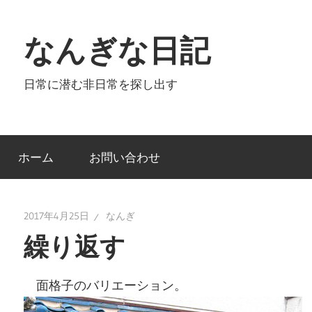
コ
ン
なんぎな日記
テ
ン
日常に潜む非日常を探し出す
ツ
へ
ス
キ
ホーム
お問い合わせ
ッ
プ
2017年4月25日
なんぎ
繰り返す
面格子のバリエーション。