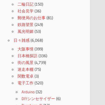
二輪日記
(150)
社会見学
(36)
郵便局のお仕事
(81)
鉄路望景
(249)
風光明媚
(53)
日々雑感
(6,068)
大阪事情
(399)
日本橋探訪
(336)
街の風景
(4,739)
迷走本棚
(75)
関数電卓
(3)
電子工作
(520)
Arduino
(32)
DIYシンセサイザー
(6)