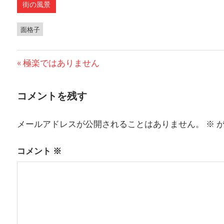
街の風景
面格子
前
極楽ではありません
投
の
稿
投
コメントを残す
稿:
ナ
メールアドレスが公開されることはありません。
※
が
ビ
ゲ
コメント
※
ー
シ
ョ