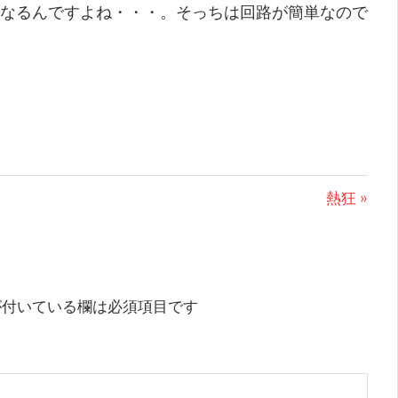
なるんですよね・・・。そっちは回路が簡単なので
次
熱狂
の
投
稿:
付いている欄は必須項目です