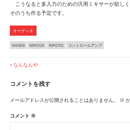
こうなると多入力のための汎用ミキサーが欲しく
そのうち作る予定です。
オーディオ
AN5836
NJM2520
NJM2701
コントロールアンプ
前
なんなんや
投
の
稿
投
コメントを残す
稿:
ナ
メールアドレスが公開されることはありません。
※
が
ビ
ゲ
コメント
※
ー