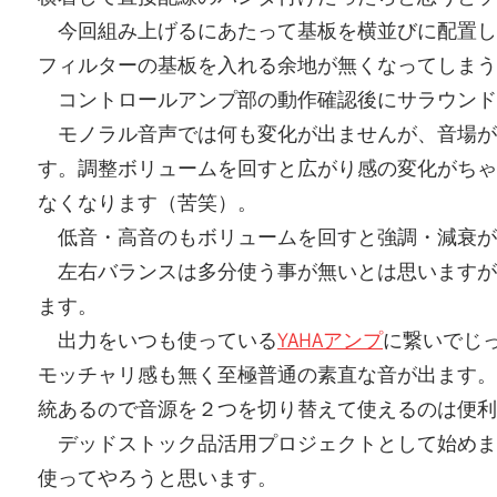
今回組み上げるにあたって基板を横並びに配置し
フィルターの基板を入れる余地が無くなってしまう
コントロールアンプ部の動作確認後にサラウンド
モノラル音声では何も変化が出ませんが、音場が
す。調整ボリュームを回すと広がり感の変化がちゃ
なくなります（苦笑）。
低音・高音のもボリュームを回すと強調・減衰が
左右バランスは多分使う事が無いとは思いますが
ます。
出力をいつも使っている
YAHAアンプ
に繋いでじ
モッチャリ感も無く至極普通の素直な音が出ます。
統あるので音源を２つを切り替えて使えるのは便利
デッドストック品活用プロジェクトとして始めま
使ってやろうと思います。