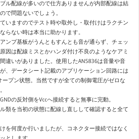
ブル配線が多いので仕方ありませんが内部配線は結
ので問題ないでしょう。
ていますのでテスト時や取外し・取付けはラクチン
ならない時は本当に助かります。
アンプ基板がうんともすんとも音が通らず、チェッ
原因は配線ミスとかハンダ付け不良のようなケアミ
違いがありました。使用したAN5836は音量や音
が、データシート記載のアプリケーション回路には
ずオープン状態。当然ですが全ての制御電圧がゼロな
。
NDの反対側をVccへ接続すると無事に完動。
ル類を当初の状態に配線し直しして確認すると全て
けを何度か行いましたが、コネクター接続ではなく
ッとします。