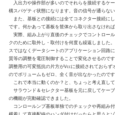
入出力や操作部が多いのでそれらを接続するケー
構スパゲティ状態になります。音の信号が通らない
また、基板との接続には全てコネクター接続にし
です。何かあって基板を筐体から取り出さなければ
実際、組み上がり直後のチェックでコントロール
クのために取外し・取付けを何度も繰返しました。
スではなくデータシートのアプリケーション回路に間
質等の調整を電圧制御することで変化させるのです
調整用の可変抵抗の片方がVccに接続されておら
のでボリュームもゼロ、全く音が出なかったのです
これで本当に動くのか？と、ちょっと考え直してG
サラウンド＆セレクター基板を元に戻してケーブ
の機能が完動確認できました。
コンロールンプ基板単独でのチェックや再組み付
横着して直接配線のハンダ付けだったらと思うとゾ