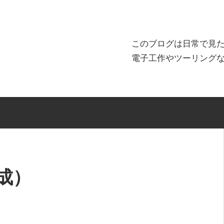
このブログは日常で見
電子工作やツーリング
成）