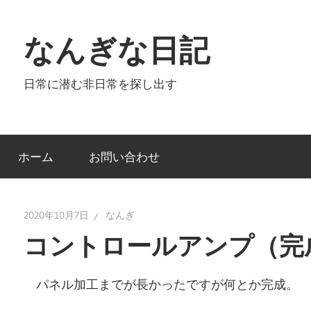
コ
ン
なんぎな日記
テ
ン
日常に潜む非日常を探し出す
ツ
へ
ス
キ
ホーム
お問い合わせ
ッ
プ
2020年10月7日
なんぎ
コントロールアンプ（完
パネル加工までが長かったですが何とか完成。