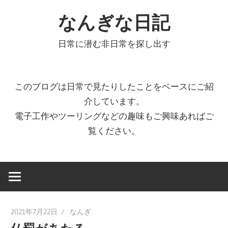
コ
なんぎな日記
ン
テ
日常に潜む非日常を探し出す
ン
ツ
へ
このブログは日常で見たりしたことをベースにご紹
ス
介しています。
キ
電子工作やツーリングなどの趣味もご興味あればご
ッ
覧ください。
プ
2021年7月22日
なんぎ