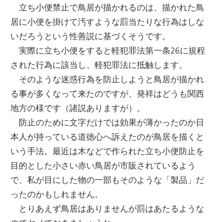
立ち小便禁止で鳥居が描かれるのは、描かれた鳥
居に小便を掛けて汚すような罰当たりな行為はしな
いだろうという性善説に基づくそうです。
実際に立ち小便をすると軽犯罪法第一条26に規程
された行為に該当し、軽犯罪法に抵触します。
そのような迷惑行為を防止しようと鳥居が描かれ
る事が多くなって来たのですが、発祥はどうも関西
地方の様です（諸説ありますが）。
防止のために文字だけでは効果が薄かったのか日
本人が持っている道徳心へ訴えたのが鳥居を描くと
いう手法。最近は木などで作られた立ち小便防止を
目的とした小さい赤い鳥居が市販されているよう
で、私が目にした物の一部もそのような「製品」だ
ったのかもしれません。
とりあえず鳥居はありませんが罰はあたるような