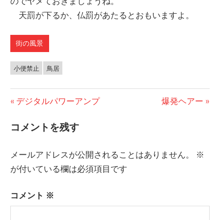
のでヤメておきましょうね。
天罰が下るか、仏罰があたるとおもいますよ。
街の風景
小便禁止
鳥居
前
デジタルパワーアンプ
次
爆発ヘアー
投
の
の
コメントを残す
稿
投
投
稿:
稿:
ナ
メールアドレスが公開されることはありません。
※
ビ
が付いている欄は必須項目です
ゲ
コメント
※
ー