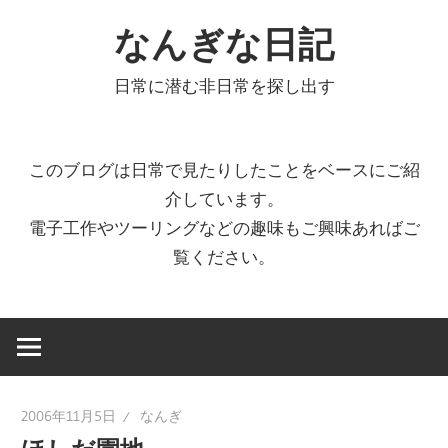
コ
なんぎな日記
ン
テ
日常に潜む非日常を探し出す
ン
ツ
へ
このブログは日常で見たりしたことをベースにご紹
ス
介しています。
キ
電子工作やツーリングなどの趣味もご興味あればご
ッ
覧ください。
プ
2006年11月5日
なんぎ