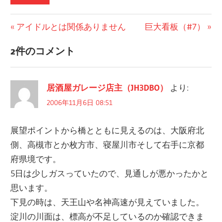
前
アイドルとは関係ありません
次
巨大看板（#7）
投
の
の
2件のコメント
稿
投
投
稿:
稿:
ナ
居酒屋ガレージ店主（JH3DBO）
より:
ビ
2006年11月6日 08:51
ゲ
展望ポイントから橋とともに見えるのは、大阪府北
ー
側、高槻市とか枚方市、寝屋川市そして右手に京都
シ
府県境です。
ョ
5日は少しガスっていたので、見通しが悪かったかと
思います。
ン
下見の時は、天王山や名神高速が見えていました。
淀川の川面は、標高が不足しているのか確認できま