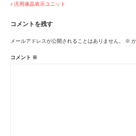
前
汎用液晶表示ユニット
投
の
稿
投
コメントを残す
稿:
ナ
メールアドレスが公開されることはありません。
※
が
ビ
ゲ
コメント
※
ー
シ
ョ
ン