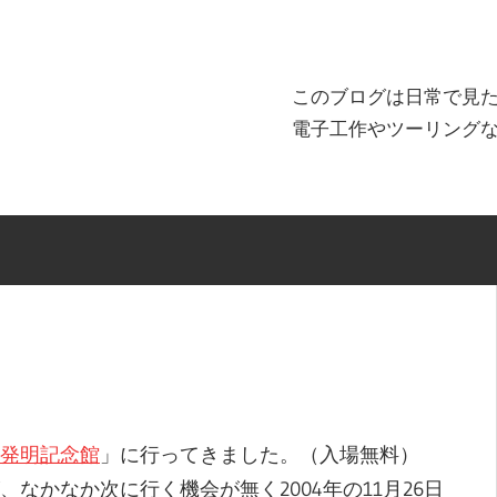
このブログは日常で見
電子工作やツーリング
発明記念館
」に行ってきました。（入場無料）
かなか次に行く機会が無く2004年の11月26日