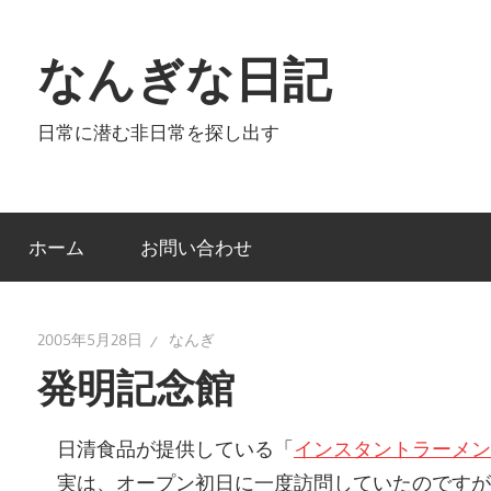
コ
ン
なんぎな日記
テ
ン
日常に潜む非日常を探し出す
ツ
へ
ス
キ
ホーム
お問い合わせ
ッ
プ
2005年5月28日
なんぎ
発明記念館
日清食品が提供している「
インスタントラーメン
実は、オープン初日に一度訪問していたのですが、な