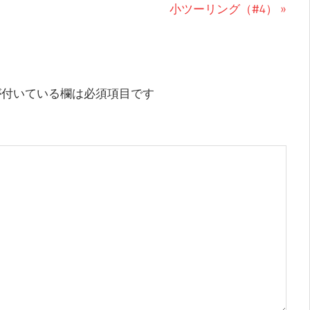
次
小ツーリング（#4）
の
投
稿:
付いている欄は必須項目です