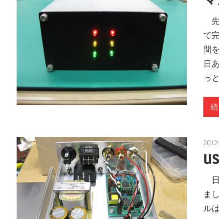
先
て
間
日
っ
続
201
U
日
まし
ルは