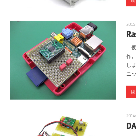
続
201
Ra
便
作。
しま
ニ
続
201
D