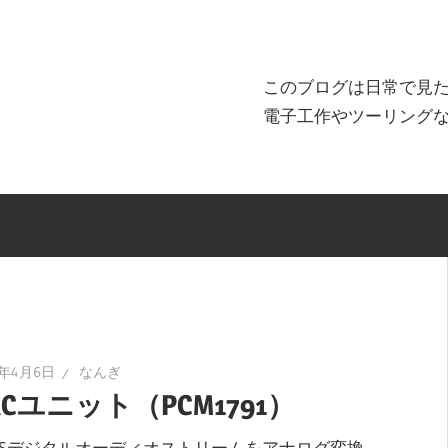
このブログは日常で見
電子工作やツーリング
2年4月6日
なんぎ
ACユニット（PCM1791）
2Sデジタルオーディオストリームをアナログ変換。