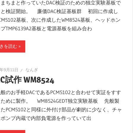
まちまと作っていたDAC検証のための独立実験基板で
っと検証開始。 廉価DAC検証基板群 初回に作成し
CM5102基板、次に作成したWM8524基板、ヘッドホン
プTMP6139A2基板と電源基板を組み合わ
きを読む
4年9月11日
なんぎ
AC試作 WM8524
のお手軽DACであるPCM5102と合わせて実証をすす
ために製作。 WM8524GEDT独立実験基板 先般製
たPCM5102と同様に外付け部品が劇的に少なく、チャ
ジポンプ内蔵で内部負電源を作っていて出