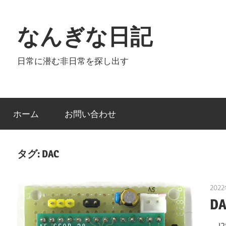
コ
ン
なんぎな日記
テ
ン
日常に潜む非日常を探し出す
ツ
へ
ス
キ
ホーム
お問い合わせ
ッ
プ
タグ:
DAC
202
D
I