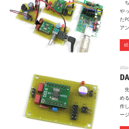
ち
や
たP
アン
続
201
D
先般
める
作し
ー