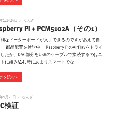
きを読む
5年12月24日
なんぎ
spberry Pi + PCM5102A（その1）
利なドーターボードが入手できるのですがあえて自
 部品配置を検討中 Raspberry PiのAirPlayをトライ
したが、DAC部分をUSBのケーブルで接続するのはユ
ットに組み込む時にあまりスマートでな
きを読む
4年9月25日
なんぎ
AC検証