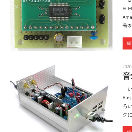
PC
Am
号
続
202
音
い
Ras
ろ
ク