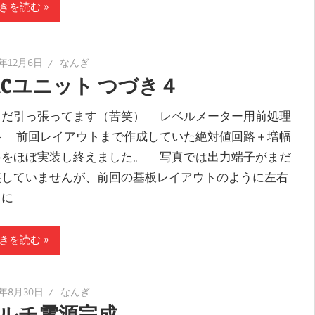
きを読む
2年12月6日
なんぎ
ACユニット つづき４
だ引っ張ってます（苦笑） レベルメーター用前処理
路 前回レイアウトまで作成していた絶対値回路＋増幅
路をほぼ実装し終えました。 写真では出力端子がまだ
装していませんが、前回の基板レイアウトのように左右
々に
きを読む
2年8月30日
なんぎ
ルチ電源完成