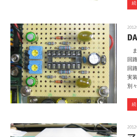
続
201
D
ま
回
回
実
別
続
201
マ