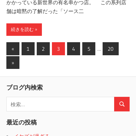
かかっている新世界の有名串かつ店。 この系列店
舗は暗黙の了解だった「ソース二
続きを読む
«
前
1
2
3
4
5
…
20
投
の
次
»
稿
記
の
事
の
記
ブログ内検索
ペ
事
ー
検
検
索
ジ
索
:
最近の投稿
送