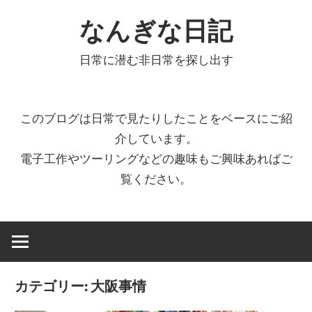
コ
なんぎな日記
ン
テ
日常に潜む非日常を探し出す
ン
ツ
へ
このブログは日常で見たりしたことをベースにご紹
ス
介しています。
キ
電子工作やツーリングなどの趣味もご興味あればご
ッ
覧ください。
プ
カテゴリー:
大阪事情