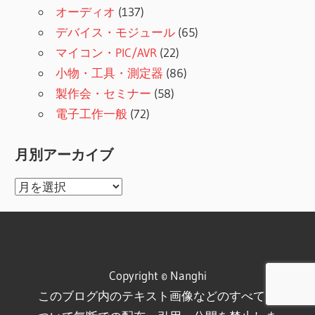
オーディオ
(137)
デバイス・モジュール
(65)
マイコン・PIC/AVR
(22)
小物・工具・測定器
(86)
製作会・セミナー
(58)
電子工作一般
(72)
月別アーカイブ
月
別
ア
ー
カ
Copyright © Nanghi
イ
このブログ内のテキスト画像などのすべてに
ブ