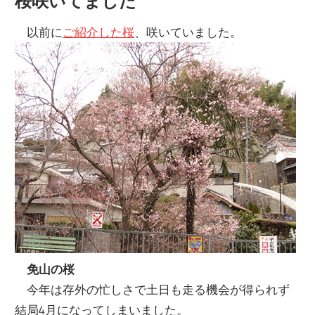
桜咲いてました
以前に
ご紹介した桜
、咲いていました。
免山の桜
今年は存外の忙しさで土日も走る機会が得られず
結局4月になってしまいました。