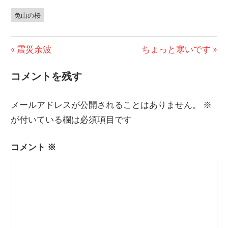
免山の桜
前
震災余波
次
ちょっと寒いです
投
の
の
コメントを残す
稿
投
投
稿:
稿:
ナ
メールアドレスが公開されることはありません。
※
ビ
が付いている欄は必須項目です
ゲ
コメント
※
ー
シ
ョ
ン