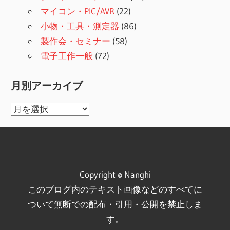
マイコン・PIC/AVR
(22)
小物・工具・測定器
(86)
製作会・セミナー
(58)
電子工作一般
(72)
月別アーカイブ
月
別
ア
ー
カ
Copyright © Nanghi
イ
このブログ内のテキスト画像などのすべてに
ブ
ついて無断での配布・引用・公開を禁止しま
す。