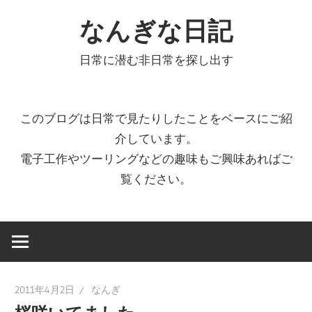
コ
なんぎな日記
ン
テ
日常に潜む非日常を探し出す
ン
ツ
へ
このブログは日常で見たりしたことをベースにご紹
ス
介しています。
キ
電子工作やツーリングなどの趣味もご興味あればご
ッ
覧ください。
プ
2011年4月2日
なんぎ