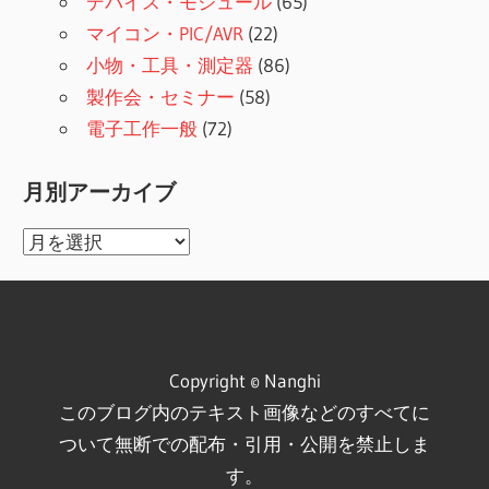
デバイス・モジュール
(65)
マイコン・PIC/AVR
(22)
小物・工具・測定器
(86)
製作会・セミナー
(58)
電子工作一般
(72)
月別アーカイブ
月
別
ア
ー
カ
Copyright © Nanghi
イ
このブログ内のテキスト画像などのすべてに
ブ
ついて無断での配布・引用・公開を禁止しま
す。