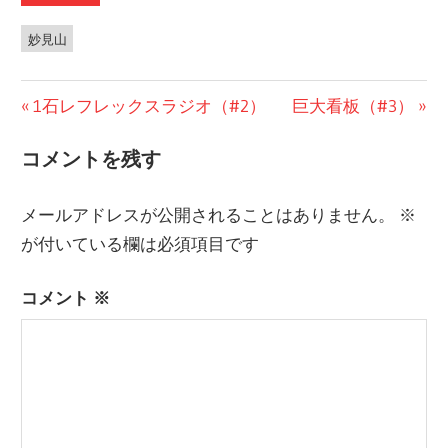
妙見山
前
1石レフレックスラジオ（#2）
次
巨大看板（#3）
投
の
の
コメントを残す
稿
投
投
稿:
稿:
ナ
メールアドレスが公開されることはありません。
※
ビ
が付いている欄は必須項目です
ゲ
コメント
※
ー
シ
ョ
ン