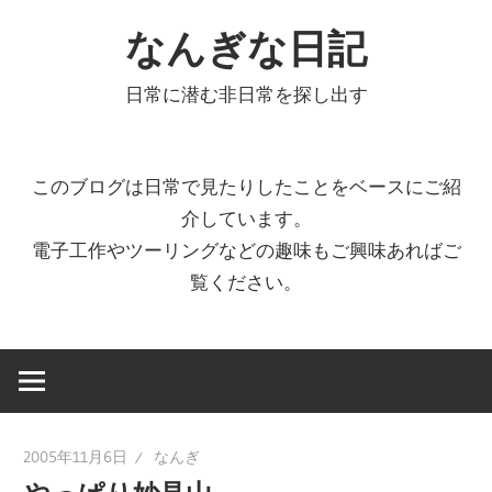
コ
なんぎな日記
ン
テ
日常に潜む非日常を探し出す
ン
ツ
へ
このブログは日常で見たりしたことをベースにご紹
ス
介しています。
キ
電子工作やツーリングなどの趣味もご興味あればご
ッ
覧ください。
プ
2005年11月6日
なんぎ