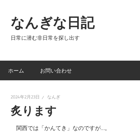
コ
ン
なんぎな日記
テ
ン
日常に潜む非日常を探し出す
ツ
へ
ス
キ
ホーム
お問い合わせ
ッ
プ
2024年2月23日
なんぎ
炙ります
関西では「かんてき」なのですが…。