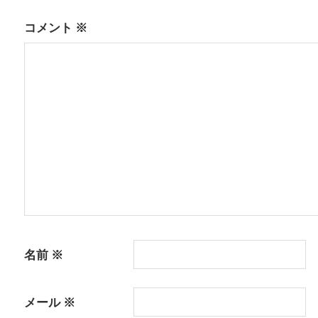
ビ
ゲ
コメント
※
ー
シ
ョ
ン
名前
※
メール
※