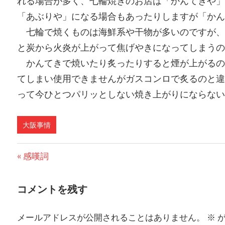
れる場合が多く、七輪焼きのお店は「かんてきや」
「あぶりや」になる場合もあったりしますが「かん
七輪で焼くものは海鮮系や干物が多いのですが、
と炭から火炎が上がって焦げやきになってしまうの
かんてきで焼いたり炙ったりすると煙が上がるの
てしまい使用できませんがガスコンロで炙るのと違
って今ひとつパリッとしない焼き上がりにならない
大阪事情
前
感嘆詞
投
の
稿
投
コメントを残す
稿:
ナ
メールアドレスが公開されることはありません。
※
が