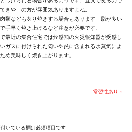
とつけられる場合があるようです。直火で炙るので
てきや」の方が雰囲気ありますよね。
肉類なども炙り焼きする場合もあります。脂が多い
で手早く焼き上げるなど注意が必要です。
で最近の集合住宅では煙感知の火災報知器が受感し
いガスに付けられた匂いや炎に含まれる水蒸気によ
ため美味しく焼き上がります。
次
常習性あり
の
投
稿:
付いている欄は必須項目です