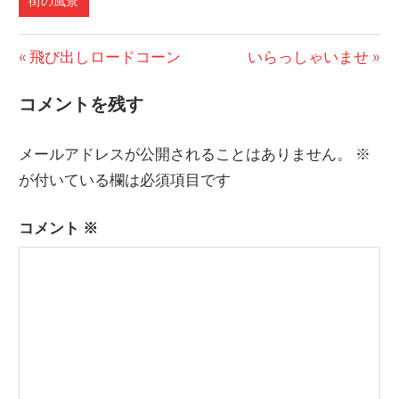
街の風景
前
飛び出しロードコーン
次
いらっしゃいませ
投
の
の
コメントを残す
稿
投
投
稿:
稿:
ナ
メールアドレスが公開されることはありません。
※
ビ
が付いている欄は必須項目です
ゲ
コメント
※
ー
シ
ョ
ン