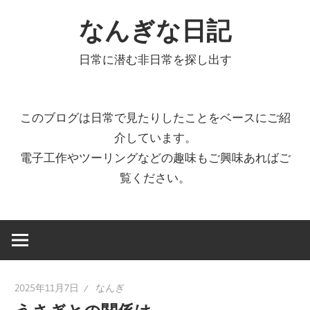
コ
なんぎな日記
ン
テ
日常に潜む非日常を探し出す
ン
ツ
へ
このブログは日常で見たりしたことをベースにご紹
ス
介しています。
キ
電子工作やツーリングなどの趣味もご興味あればご
ッ
覧ください。
プ
2025年11月7日
なんぎ