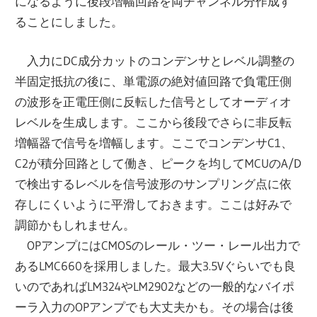
になるように後段増幅回路を両チャンネル分作成す
ることにしました。
入力にDC成分カットのコンデンサとレベル調整の
半固定抵抗の後に、単電源の絶対値回路で負電圧側
の波形を正電圧側に反転した信号としてオーディオ
レベルを生成します。ここから後段でさらに非反転
増幅器で信号を増幅します。ここでコンデンサC1、
C2が積分回路として働き、ピークを均してMCUのA/D
で検出するレベルを信号波形のサンプリング点に依
存しにくいように平滑しておきます。ここは好みで
調節かもしれません。
OPアンプにはCMOSのレール・ツー・レール出力で
あるLMC660を採用しました。最大3.5Vぐらいでも良
いのであればLM324やLM2902などの一般的なバイポ
ーラ入力のOPアンプでも大丈夫かも。その場合は後