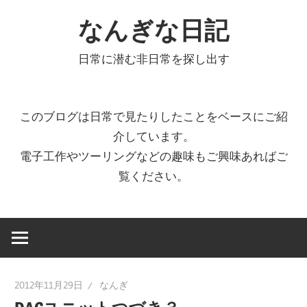
コ
なんぎな日記
ン
テ
日常に潜む非日常を探し出す
ン
ツ
へ
このブログは日常で見たりしたことをベースにご紹
ス
介しています。
キ
電子工作やツーリングなどの趣味もご興味あればご
ッ
覧ください。
プ
2012年11月29日
なんぎ