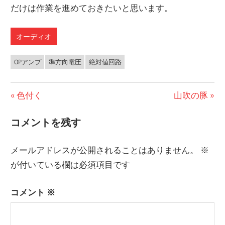
だけは作業を進めておきたいと思います。
オーディオ
OPアンプ
準方向電圧
絶対値回路
前
色付く
次
山吹の豚
投
の
の
コメントを残す
稿
投
投
稿:
稿:
ナ
メールアドレスが公開されることはありません。
※
ビ
が付いている欄は必須項目です
ゲ
コメント
※
ー