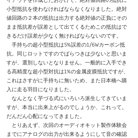
小型抵抗を使わなければならなくなりました。絶対
値回路の２本の抵抗は出力する絶対値の正負にその
まま抵抗差が誤差として出てくるためこの抵抗はで
きるだけ誤差が少なく無ければならないのです。
手持ちの超小型抵抗は5%誤差の1/6Wカーボン抵
抗。同じロットですのでばらつきは少ないと思いま
すが、選別しないとなりません。一般的に入手でき
る高精度な超小型対抗は1%の金属皮膜抵抗ですが、
これはさすがに手持ちに無いため、また日本橋へ購
入に走る羽目になりました。
なんとなく芋づる式にいろいろ派生してきていま
すが、本当に出来上がるのでしょうか、これって。
だんだん心配になってきました。
とりあえず、次回のオーディオキット製作体験会
までにアナログの出力が出来るようにして音の確認