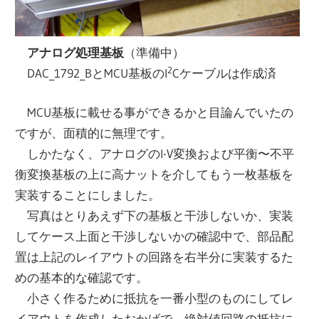
アナログ処理基板
（準備中）
2
DAC_1792_BとMCU基板のI
Cケーブルは作成済
MCU基板に載せる事ができるかと目論んでいたの
ですが、面積的に無理です。
しかたなく、アナログのI-V変換および平衡〜不平
衡変換基板の上に高ナットを介してもう一枚基板を
実装することにしました。
写真はとりあえず下の基板と干渉しないか、実装
してケース上面と干渉しないかの確認中で、部品配
置は上記のレイアウトの回路を右半分に実装するた
めの基本的な確認です。
小さく作るために抵抗を一番小型のものにしてレ
イアウトを作成したおかげで、絶対値回路の抵抗に