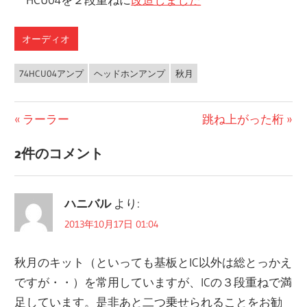
オーディオ
74HCU04アンプ
ヘッドホンアンプ
秋月
前
ラーラー
次
跳ね上がった桁
投
の
の
2件のコメント
稿
投
投
稿:
稿:
ナ
ハニバル
より:
ビ
2013年10月17日 01:04
ゲ
秋月のキット（といっても基板とIC以外は総とっかえ
ー
ですが・・）を常用していますが、ICの３段重ねで満
シ
足しています。是非あと二つ乗せられることをお勧