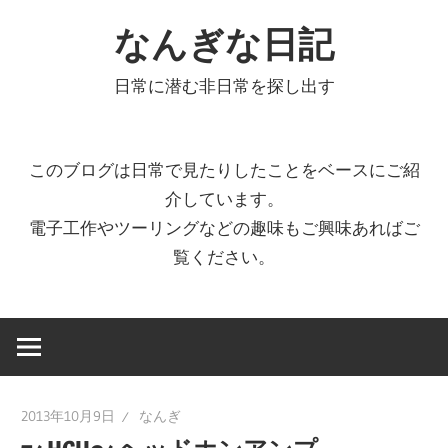
コ
なんぎな日記
ン
テ
日常に潜む非日常を探し出す
ン
ツ
へ
このブログは日常で見たりしたことをベースにご紹
ス
介しています。
キ
電子工作やツーリングなどの趣味もご興味あればご
ッ
覧ください。
プ
2013年10月9日
なんぎ