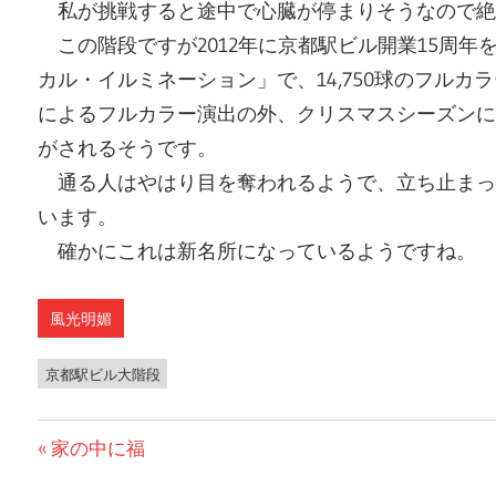
私が挑戦すると途中で心臓が停まりそうなので絶
この階段ですが2012年に京都駅ビル開業15周
カル・イルミネーション」で、14,750球のフルカ
によるフルカラー演出の外、クリスマスシーズンに
がされるそうです。
通る人はやはり目を奪われるようで、立ち止まっ
います。
確かにこれは新名所になっているようですね。
風光明媚
京都駅ビル大階段
前
家の中に福
投
の