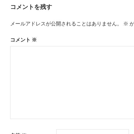
稿
投
コメントを残す
稿:
ナ
メールアドレスが公開されることはありません。
※
が
ビ
ゲ
コメント
※
ー
シ
ョ
ン