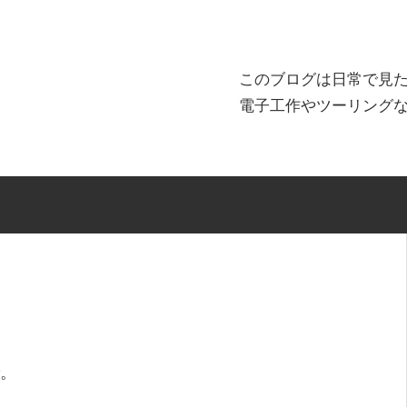
このブログは日常で見
電子工作やツーリング
。