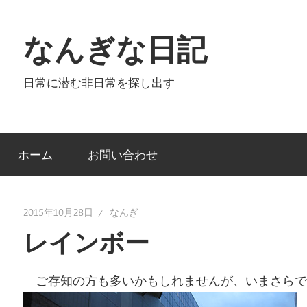
コ
ン
なんぎな日記
テ
ン
日常に潜む非日常を探し出す
ツ
へ
ス
キ
ホーム
お問い合わせ
ッ
プ
2015年10月28日
なんぎ
レインボー
ご存知の方も多いかもしれませんが、いまさらで