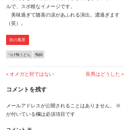
ルで、スポ根なイメージです。
美味過ぎて随喜の涙があふれる演出。濃過ぎます
（笑）。
街の風景
つけ鴨うどん
鴨錦
前
オメガと対ではない
次
長男はどうした
投
の
の
コメントを残す
稿
投
投
稿:
稿:
ナ
メールアドレスが公開されることはありません。
※
ビ
が付いている欄は必須項目です
ゲ
コメント
※