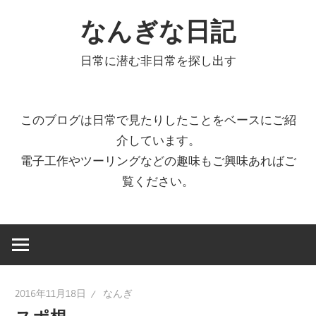
コ
なんぎな日記
ン
テ
日常に潜む非日常を探し出す
ン
ツ
へ
このブログは日常で見たりしたことをベースにご紹
ス
介しています。
キ
電子工作やツーリングなどの趣味もご興味あればご
ッ
覧ください。
プ
2016年11月18日
なんぎ