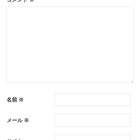
ー
シ
ョ
ン
名前
※
メール
※