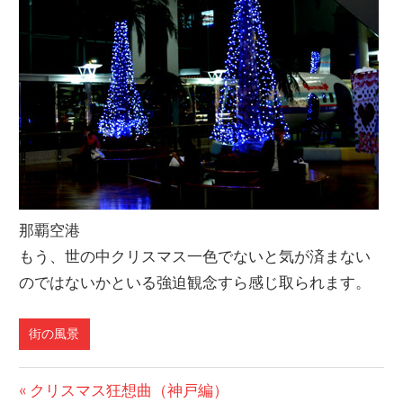
那覇空港
もう、世の中クリスマス一色でないと気が済まない
のではないかといる強迫観念すら感じ取られます。
街の風景
前
クリスマス狂想曲（神戸編）