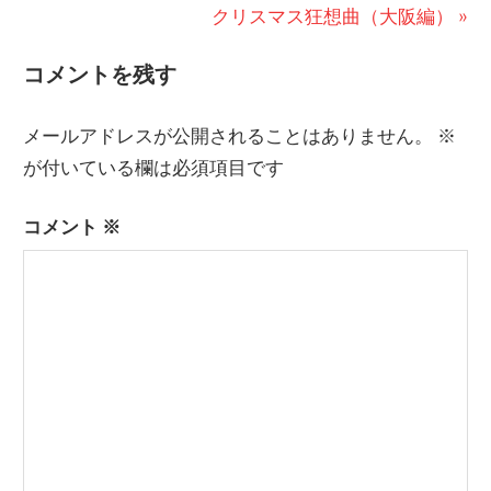
投
の
次
クリスマス狂想曲（大阪編）
稿
投
の
コメントを残す
稿:
投
ナ
稿:
ビ
メールアドレスが公開されることはありません。
※
が付いている欄は必須項目です
ゲ
ー
コメント
※
シ
ョ
ン