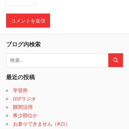
ブログ内検索
検
検
索
索
:
最近の投稿
学習所
DSPラジオ
隙間活用
希少部位か
お参りできません（#21）