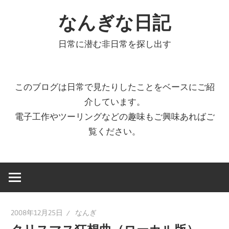
コ
なんぎな日記
ン
テ
日常に潜む非日常を探し出す
ン
ツ
へ
このブログは日常で見たりしたことをベースにご紹
ス
介しています。
キ
電子工作やツーリングなどの趣味もご興味あればご
ッ
覧ください。
プ
2008年12月25日
なんぎ