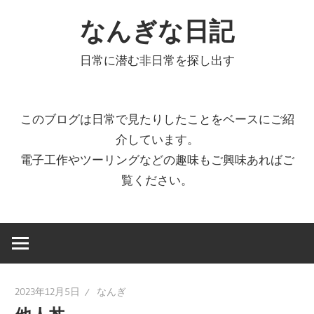
コ
なんぎな日記
ン
テ
日常に潜む非日常を探し出す
ン
ツ
へ
このブログは日常で見たりしたことをベースにご紹
ス
介しています。
キ
電子工作やツーリングなどの趣味もご興味あればご
ッ
覧ください。
プ
2023年12月5日
なんぎ