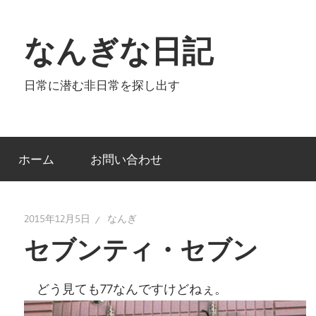
コ
ン
なんぎな日記
テ
ン
日常に潜む非日常を探し出す
ツ
へ
ス
キ
ホーム
お問い合わせ
ッ
プ
2015年12月5日
なんぎ
セブンティ・セブン
どう見ても77なんですけどねぇ。