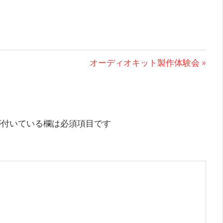
次
オーディオキット製作体験会
の
投
稿:
付いている欄は必須項目です