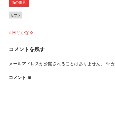
街の風景
セブン
前
何とかなる
投
の
稿
投
コメントを残す
稿:
ナ
メールアドレスが公開されることはありません。
※
が
ビ
ゲ
コメント
※
ー
シ
ョ