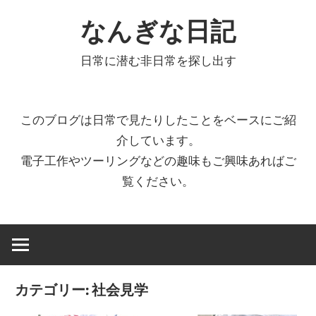
コ
なんぎな日記
ン
テ
日常に潜む非日常を探し出す
ン
ツ
へ
このブログは日常で見たりしたことをベースにご紹
ス
介しています。
キ
電子工作やツーリングなどの趣味もご興味あればご
ッ
覧ください。
プ
カテゴリー:
社会見学