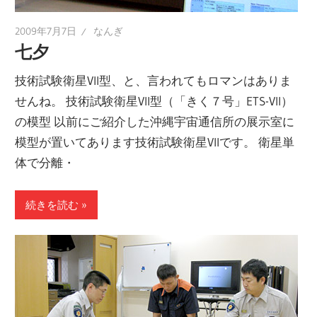
2009年7月7日
なんぎ
七夕
技術試験衛星VII型、と、言われてもロマンはありま
せんね。 技術試験衛星VII型（「きく７号」ETS-VII）
の模型 以前にご紹介した沖縄宇宙通信所の展示室に
模型が置いてあります技術試験衛星VIIです。 衛星単
体で分離・
続きを読む