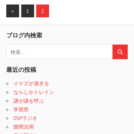
«
前
1
2
投
の
稿
記
ブログ内検索
事
の
検
ペ
検
索
ー
索
:
最近の投稿
ジ
イケズが過ぎる
送
ならしかトレイン
り
謎が謎を呼ぶ
学習所
DSPラジオ
隙間活用