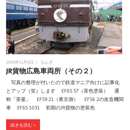
2008年11月8日
なんぎ
JR貨物広島車両所（その２）
写真の整理が付いたので鉄道マニア向けに記事化
とアップ（笑）します EF65 57（茶色塗装） 通
称「茶釜」 EF59 21（東京側） EF56 2の改造機関
車 EF65 1031 初期のJR貨物の塗装色
続きを読む