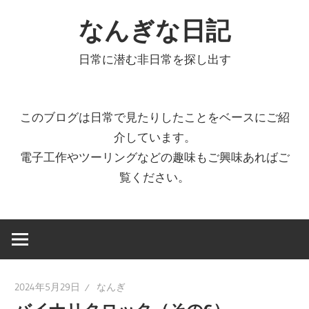
コ
なんぎな日記
ン
テ
日常に潜む非日常を探し出す
ン
ツ
へ
このブログは日常で見たりしたことをベースにご紹
ス
介しています。
キ
電子工作やツーリングなどの趣味もご興味あればご
ッ
覧ください。
プ
2024年5月29日
なんぎ