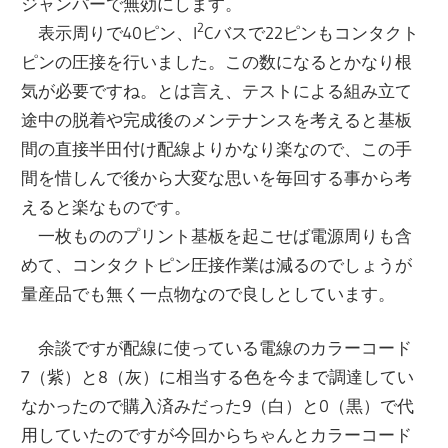
ジャンパーで無効にします。
2
表示周りで40ピン、I
Cバスで22ピンもコンタクト
ピンの圧接を行いました。この数になるとかなり根
気が必要ですね。とは言え、テストによる組み立て
途中の脱着や完成後のメンテナンスを考えると基板
間の直接半田付け配線よりかなり楽なので、この手
間を惜しんで後から大変な思いを毎回する事から考
えると楽なものです。
一枚もののプリント基板を起こせば電源周りも含
めて、コンタクトピン圧接作業は減るのでしょうが
量産品でも無く一点物なので良しとしています。
余談ですが配線に使っている電線のカラーコード
7（紫）と8（灰）に相当する色を今まで調達してい
なかったので購入済みだった9（白）と0（黒）で代
用していたのですが今回からちゃんとカラーコード