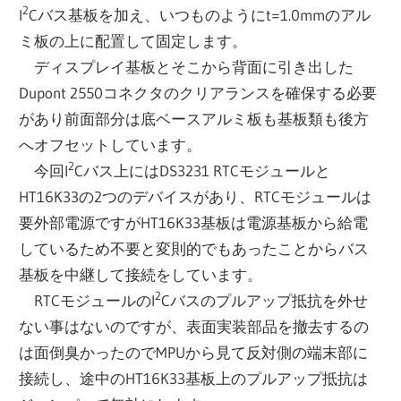
2
I
Cバス基板を加え、いつものようにt=1.0mmのアル
ミ板の上に配置して固定します。
ディスプレイ基板とそこから背面に引き出した
Dupont 2550コネクタのクリアランスを確保する必要
があり前面部分は底ベースアルミ板も基板類も後方
へオフセットしています。
2
今回I
Cバス上にはDS3231 RTCモジュールと
HT16K33の2つのデバイスがあり、RTCモジュールは
要外部電源ですがHT16K33基板は電源基板から給電
しているため不要と変則的でもあったことからバス
基板を中継して接続をしています。
2
RTCモジュールのI
Cバスのプルアップ抵抗を外せ
ない事はないのですが、表面実装部品を撤去するの
は面倒臭かったのでMPUから見て反対側の端末部に
接続し、途中のHT16K33基板上のプルアップ抵抗は