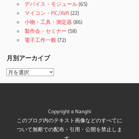
デバイス・モジュール
(65)
マイコン・PIC/AVR
(22)
小物・工具・測定器
(86)
製作会・セミナー
(58)
電子工作一般
(72)
月別アーカイブ
月
別
ア
ー
カ
Copyright © Nanghi
イ
このブログ内のテキスト画像などのすべてに
ブ
ついて無断での配布・引用・公開を禁止しま
す。