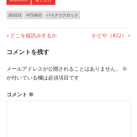
DS3231
HT16K33
バイナリクロック
前
どこを縦読みするか
次
かどや（#22）
投
の
の
コメントを残す
稿
投
投
稿:
稿:
ナ
メールアドレスが公開されることはありません。
※
ビ
が付いている欄は必須項目です
ゲ
コメント
※
ー
シ
ョ