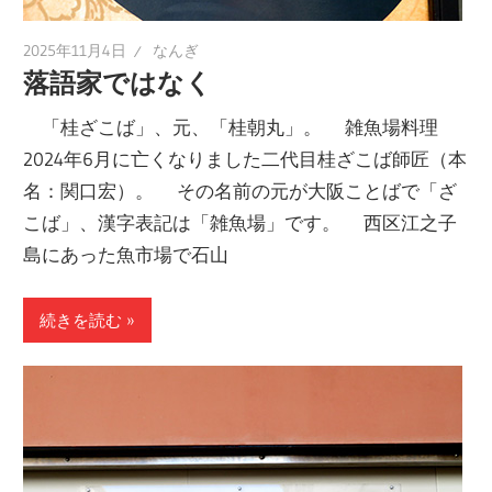
2025年11月4日
なんぎ
落語家ではなく
「桂ざこば」、元、「桂朝丸」。 雑魚場料理
2024年6月に亡くなりました二代目桂ざこば師匠（本
名：関口宏）。 その名前の元が大阪ことばで「ざ
こば」、漢字表記は「雑魚場」です。 西区江之子
島にあった魚市場で石山
続きを読む