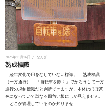
2025年11月14日
なんぎ
熟成標識
経年変化で用をなしていない標識。 熟成標識
（一方通行） 「自転車を除く」でかろうじて一方
通行の規制標識だと判断できますが、本体はほぼ茶
色になっていて単なる四角い板にしか見えません。
どこが管理しているのか知りませ