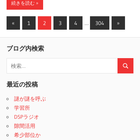
続きを読む
«
前
1
2
3
4
…
304
次
»
投
の
の
稿
記
記
ブログ内検索
事
事
の
検
ペ
検
索
ー
索
:
最近の投稿
ジ
謎が謎を呼ぶ
送
学習所
り
DSPラジオ
隙間活用
希少部位か