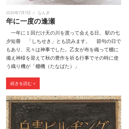
2026年7月7日
なんぎ
年に一度の逢瀬
一年に１回だけ天の川を渡って会える日。 駅の七
夕短冊 「しちせき」とも読みます。 節句の日で
もあり、元々は神事でした。乙女が布を織って棚に
備え神様を迎えて秋の豊作を祈る行事でその時に使
う織り機が「棚機（たなばた）」
続きを読む