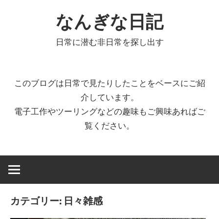
コ
なんぎな日記
ン
テ
日常に潜む非日常を探し出す
ン
ツ
へ
このブログは日常で見たりしたことをベースにご紹
ス
介しています。
キ
電子工作やツーリングなどの趣味もご興味あればご
ッ
覧ください。
プ
カテゴリー:
日々雑感