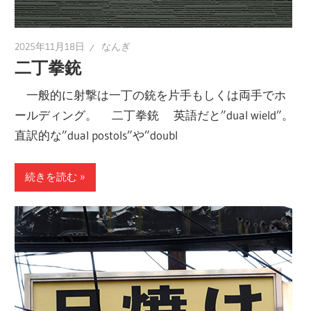
2025年11月18日
なんぎ
二丁拳銃
一般的に射撃は一丁の銃を片手もしくは両手でホ
ールディング。 二丁拳銃 英語だと”dual wield”。
直訳的な”dual postols”や”doubl
続きを読む